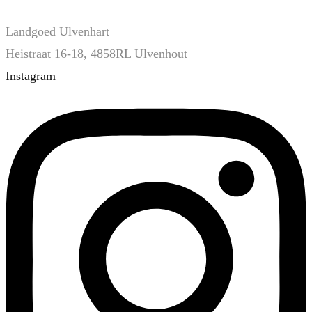
Landgoed Ulvenhart
Heistraat 16-18, 4858RL Ulvenhout
Instagram